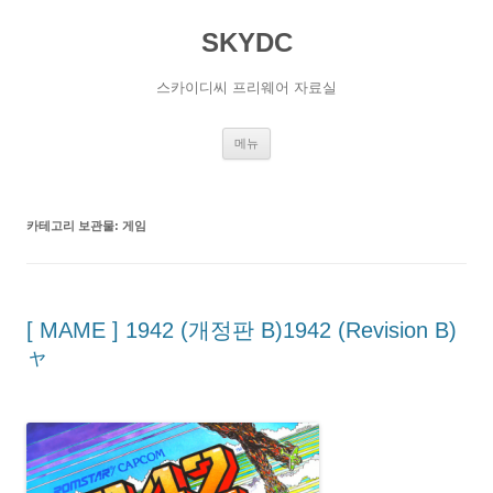
SKYDC
스카이디씨 프리웨어 자료실
컨
메뉴
텐
츠
로
건
너
카테고리 보관물:
게임
뛰
기
[ MAME ] 1942 (개정판 B)1942 (Revision B)
ャ