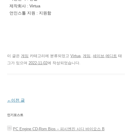
제작회사 : Virtua
언인스톨 지원 : 지원함
이 글은
게임
카테고리에 분류되었고
Virtua
,
게임
,
세이브,에디트
태
그가 있으며
2022-11-02
에 작성되었습니다.
글
←
이전 글
네
인기포스트
비
게
PC Engine CD-Rom Bios – 피시엔진 시디 바이오스 Β