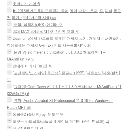
이
옷벗기기 게임 Ð
션
▶ 2013학년도 9월 모의평가 국어,영어,수학 – 문제, 답,해설,등급
컷,듣기_(2012년 9월 시행) ㈓
[추억] 삼국지5 (PK) 에디터 ク
3DS MAX 2016 설치하기 / 키젠 포함 ヰ
Desmume에서 하트골드 포켓몬 개체치 보기, 개체치 max만들기,
야생포켓몬 개체치 6v(max) 치트 사용해봅시다. お
[문명 V] sid meier’s civilization 5 v1.0.3.279 트레이너 –
MrAntiFun +9 ※
얀데레 미카사 [브금] ㏝
[고전게임/도스게임] 동급생2 한글판 (1995) [다운로드/다운/설치]
Ⅵ
[그림던] Grim Dawn v1.1.1.1 ~ 1.1.3.0 트레이너 – MrAntiFun +11
(32/64비트) б
[유틸] Adobe Acrobat XI Professional 11.0.19 for Windows –
Patch MPT ㉳
동급생2 (풀버전) by. 윈도우 Ψ
포켓몬 하트골드/소울실버 세이브 에디터 (완전 한글화) Щ
삼국지9 에디터 Ⅶ