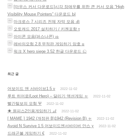
[마우스 커서 다운로드]시각 장애우를 위한 큰 커서 모음 “High
Visibility Mouse Pointers” 다운로드 Ы
마크로스 7 시리즈 전체 자막 모음 ㏈
오토캐드 2017 설치하기 / 키젠포함 τ
아이콘 모음(퍼스나콘) ゅ
레바의모험 2.8 무적판 게임하기 암호 ц
워크 X hero siege 3.52 한글 다운로드 ㉡
최근 글
어보이드 앤 서바이브1.5 ν
2022-11-02
루트 히어로(Loot Hero) – 달리기 액션게임 ャ
2022-11-02
빨간털보의 모험 Ψ
2022-11-02
◈ 원피스2인용게임하기 ㎕
2022-11-02
[ MAME ] 1942 (개정판 B)1942 (Revision B) ャ
2022-11-02
Avoid N Survive 1.5 어보이드엔서바이버 안스 χ
2022-11-02
드래곤볼 게임하기 €
2022-11-02