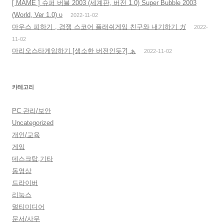
[ MAME ] 슈퍼 버블 2003 (세계판, 버전 1.0) Super Bubble 2003
(World, Ver 1.0) υ
2022-11-02
마우스 피하기 , 경쟁 스코어 플래쉬게임 친구와 내기하기 ガ
2022-
11-02
마리오스타게임하기 [생소한 버전인듯?] ぁ
2022-11-02
카테고리
PC 관리/보안
Uncategorized
개인/교육
게임
데스크탑,기타
동영상
드라이버
리눅스
멀티미디어
문서/사무