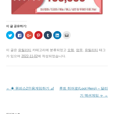
이 글 공유하기:
트
페
구
P
T
L
친
위
이
글
i
u
i
구
터
스
+
n
m
n
에
로
북
1
t
b
k
게
공
에
에
e
l
e
전
유
공
서
r
r
d
자
이 글은
유틸리티
카테고리에 분류되었고
모험
,
업무
,
유틸리티
태그
하
유
공
e
로
I
우
기
하
유
s
공
n
편
가 있으며
2022-11-02
에 작성되었습니다.
(
려
하
t
유
으
으
새
면
려
에
하
로
로
창
클
면
서
기
공
보
에
릭
클
공
(
유
내
서
하
릭
유
새
하
기
열
세
하
하
창
기
(
림
요
세
려
에
(
새
)
.
요
면
서
새
창
(
(
클
열
창
에
새
새
릭
림
에
서
글
←
◈ 원피스2인용게임하기 ㎕
루트 히어로(Loot Hero) – 달리
창
창
하
)
서
열
에
에
세
열
림
서
서
요
림
)
네
기 액션게임 ャ
→
열
열
(
)
림
림
새
비
)
)
창
에
게
서
열