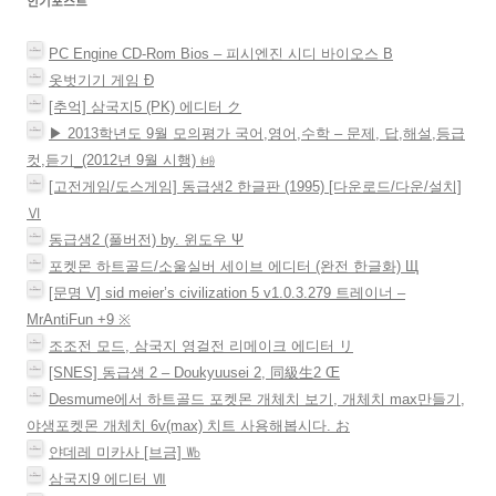
인기포스트
림
이
)
션
PC Engine CD-Rom Bios – 피시엔진 시디 바이오스 Β
옷벗기기 게임 Ð
[추억] 삼국지5 (PK) 에디터 ク
▶ 2013학년도 9월 모의평가 국어,영어,수학 – 문제, 답,해설,등급
컷,듣기_(2012년 9월 시행) ㈓
[고전게임/도스게임] 동급생2 한글판 (1995) [다운로드/다운/설치]
Ⅵ
동급생2 (풀버전) by. 윈도우 Ψ
포켓몬 하트골드/소울실버 세이브 에디터 (완전 한글화) Щ
[문명 V] sid meier’s civilization 5 v1.0.3.279 트레이너 –
MrAntiFun +9 ※
조조전 모드, 삼국지 영걸전 리메이크 에디터 リ
[SNES] 동급생 2 – Doukyuusei 2, 同級生2 Œ
Desmume에서 하트골드 포켓몬 개체치 보기, 개체치 max만들기,
야생포켓몬 개체치 6v(max) 치트 사용해봅시다. お
얀데레 미카사 [브금] ㏝
삼국지9 에디터 Ⅶ