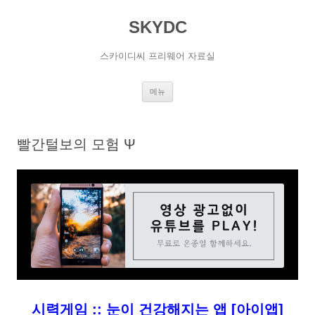
SKYDC
스카이디씨 프리웨어 자료실
컨
메뉴
텐
츠
로
건
너
빨간털보의 모험 Ψ
뛰
기
시력게임 :: 눈이 건강해지는 앱 [아이앱]