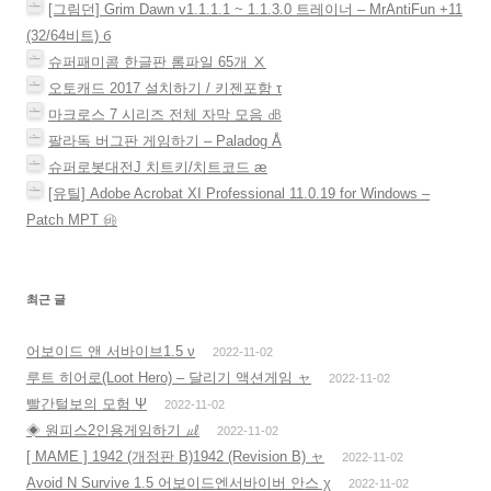
[그림던] Grim Dawn v1.1.1.1 ~ 1.1.3.0 트레이너 – MrAntiFun +11
(32/64비트) б
슈퍼패미콤 한글판 롬파일 65개 Ⅹ
오토캐드 2017 설치하기 / 키젠포함 τ
마크로스 7 시리즈 전체 자막 모음 ㏈
팔라독 버그판 게임하기 – Paladog Å
슈퍼로봇대전J 치트키/치트코드 æ
[유틸] Adobe Acrobat XI Professional 11.0.19 for Windows –
Patch MPT ㉳
최근 글
어보이드 앤 서바이브1.5 ν
2022-11-02
루트 히어로(Loot Hero) – 달리기 액션게임 ャ
2022-11-02
빨간털보의 모험 Ψ
2022-11-02
◈ 원피스2인용게임하기 ㎕
2022-11-02
[ MAME ] 1942 (개정판 B)1942 (Revision B) ャ
2022-11-02
Avoid N Survive 1.5 어보이드엔서바이버 안스 χ
2022-11-02