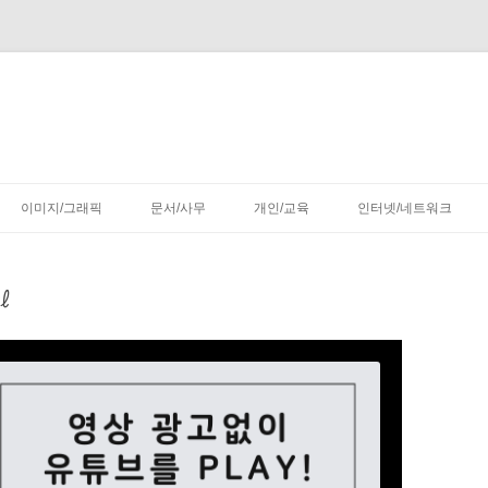
컨
텐
이미지/그래픽
문서/사무
개인/교육
인터넷/네트워크
츠
로
건
너
뛰
㎕
기