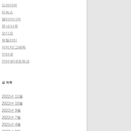
드라이버
리눅스
멀티미디어
문서/사무
오디오
유틸리티
이미지/그래픽
인터넷
인터넷/네트워크
글 목록
2022년 11월
2022년 10월
2022년 9월
2022년 7월
2021년 4월