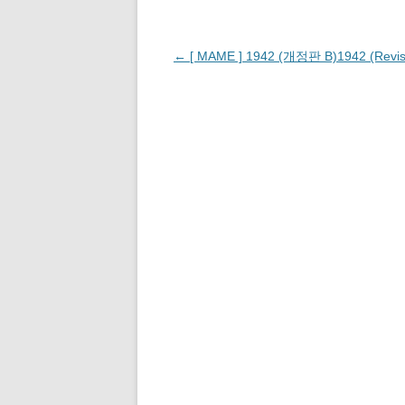
열
세
하
하
창
기
(
림
요
세
려
에
(
)
.
요
면
서
새
(
(
클
열
창
새
새
릭
림
에
글
←
[ MAME ] 1942 (개정판 B)1942 (Revis
창
창
하
)
서
에
에
세
열
서
서
요
림
)
네
열
열
(
)
림
림
새
비
)
)
창
에
게
서
열
림
이
)
션