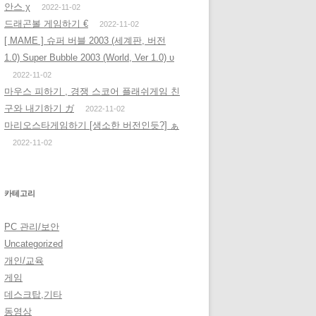
안스 χ
2022-11-02
드래곤볼 게임하기 €
2022-11-02
[ MAME ] 슈퍼 버블 2003 (세계판, 버전
1.0) Super Bubble 2003 (World, Ver 1.0) υ
2022-11-02
마우스 피하기 , 경쟁 스코어 플래쉬게임 친
구와 내기하기 ガ
2022-11-02
마리오스타게임하기 [생소한 버전인듯?] ぁ
2022-11-02
카테고리
PC 관리/보안
Uncategorized
개인/교육
게임
데스크탑,기타
동영상