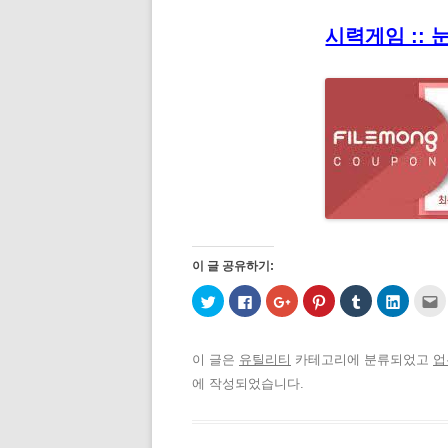
시력게임 :: 
이 글 공유하기:
트
페
구
P
T
L
위
이
글
i
u
i
터
스
+
n
m
n
로
북
1
t
b
k
공
에
에
e
l
e
유
공
서
r
r
d
이 글은
유틸리티
카테고리에 분류되었고
업
하
유
공
e
로
I
기
하
유
s
공
n
에 작성되었습니다.
(
려
하
t
유
으
새
면
려
에
하
로
창
클
면
서
기
공
에
릭
클
공
(
유
서
하
릭
유
새
하