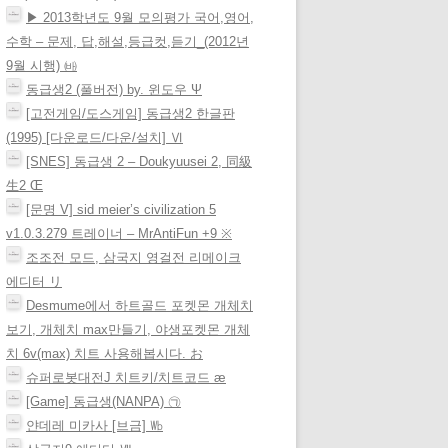
▶ 2013학년도 9월 모의평가 국어,영어,
수학 – 문제, 답,해설,등급컷,듣기_(2012년
9월 시행) ㈓
동급생2 (풀버전) by. 윈도우 Ψ
[고전게임/도스게임] 동급생2 한글판
(1995) [다운로드/다운/설치] Ⅵ
[SNES] 동급생 2 – Doukyuusei 2, 同級
生2 Œ
[문명 V] sid meier’s civilization 5
v1.0.3.279 트레이너 – MrAntiFun +9 ※
조조전 모드, 삼국지 영걸전 리메이크
에디터 リ
Desmume에서 하트골드 포켓몬 개체치
보기, 개체치 max만들기, 야생포켓몬 개체
치 6v(max) 치트 사용해봅시다. お
슈퍼로봇대전J 치트키/치트코드 æ
[Game] 동급생(NANPA) ㉠
얀데레 미카사 [브금] ㏝