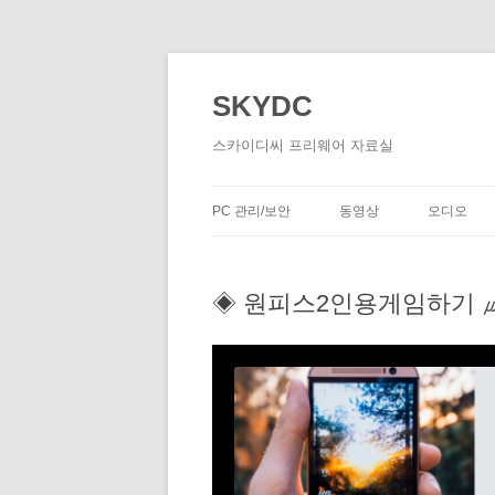
SKYDC
스카이디씨 프리웨어 자료실
PC 관리/보안
동영상
오디오
◈ 원피스2인용게임하기 