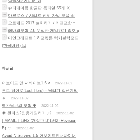
삼국지9 에디터 Ⅶ
슈퍼패미콤 한글판 롬파일 65개 Ⅹ
마크로스 7 시리즈 전체 자막 모음 ㏈
오토캐드 2017 설치하기 / 키젠포함 τ
레바의모험 2.8 무적판 게임하기 암호 ц
마인크래프트 1.8 포켓몬 럭키블럭모드
(한글버전) ㈈
최근 글
어보이드 앤 서바이브1.5 ν
2022-11-02
루트 히어로(Loot Hero) – 달리기 액션게임
ャ
2022-11-02
빨간털보의 모험 Ψ
2022-11-02
◈ 원피스2인용게임하기 ㎕
2022-11-02
[ MAME ] 1942 (개정판 B)1942 (Revision
B) ャ
2022-11-02
Avoid N Survive 1.5 어보이드엔서바이버