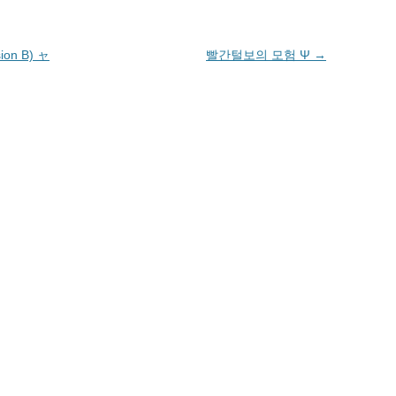
새
창
에
서
ion B) ャ
빨간털보의 모험 Ψ
→
열
림