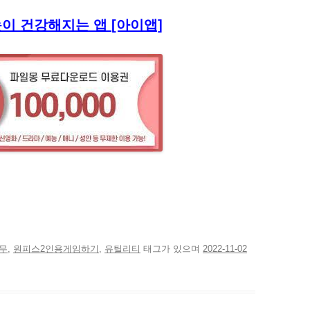
눈이 건강해지는 앱 [아이앱]
친
구
에
게
전
자
무
,
원피스2인용게임하기
,
유틸리티
태그가 있으며
2022-11-02
우
편
으
로
보
내
기