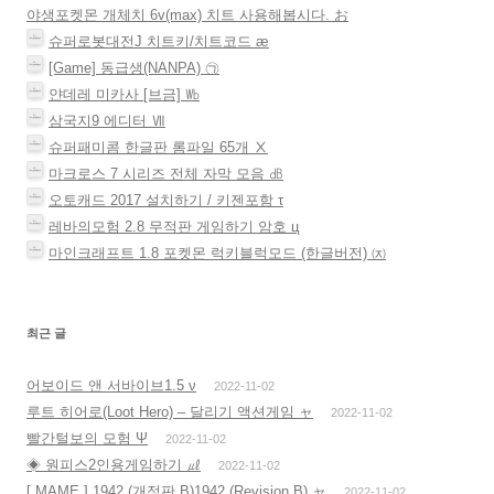
야생포켓몬 개체치 6v(max) 치트 사용해봅시다. お
슈퍼로봇대전J 치트키/치트코드 æ
[Game] 동급생(NANPA) ㉠
얀데레 미카사 [브금] ㏝
삼국지9 에디터 Ⅶ
슈퍼패미콤 한글판 롬파일 65개 Ⅹ
마크로스 7 시리즈 전체 자막 모음 ㏈
오토캐드 2017 설치하기 / 키젠포함 τ
레바의모험 2.8 무적판 게임하기 암호 ц
마인크래프트 1.8 포켓몬 럭키블럭모드 (한글버전) ㈈
최근 글
어보이드 앤 서바이브1.5 ν
2022-11-02
루트 히어로(Loot Hero) – 달리기 액션게임 ャ
2022-11-02
빨간털보의 모험 Ψ
2022-11-02
◈ 원피스2인용게임하기 ㎕
2022-11-02
[ MAME ] 1942 (개정판 B)1942 (Revision B) ャ
2022-11-02