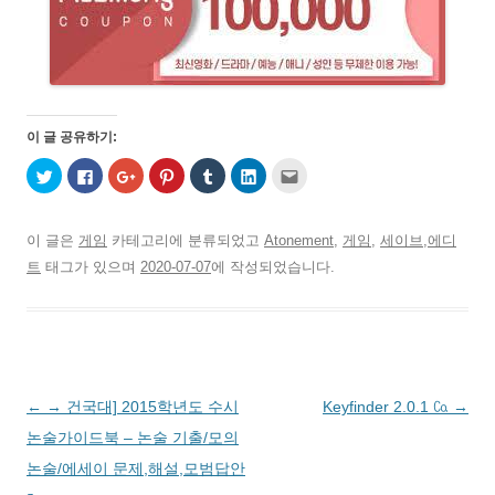
이 글 공유하기:
트
페
구
P
T
L
친
위
이
글
i
u
i
구
터
스
+
n
m
n
에
로
북
1
t
b
k
게
공
에
에
e
l
e
전
유
공
서
r
r
d
자
이 글은
게임
카테고리에 분류되었고
Atonement
,
게임
,
세이브,에디
하
유
공
e
로
I
우
기
하
유
s
공
n
편
트
태그가 있으며
2020-07-07
에 작성되었습니다.
(
려
하
t
유
으
으
새
면
려
에
하
로
로
창
클
면
서
기
공
보
에
릭
클
공
(
유
내
서
하
릭
유
새
하
기
열
세
하
하
창
기
(
림
요
세
려
에
(
새
)
.
요
면
서
새
창
(
(
클
열
창
에
새
새
릭
림
에
서
글
←
→ 건국대] 2015학년도 수시
Keyfinder 2.0.1 ㏇
→
창
창
하
)
서
열
에
에
세
열
림
서
서
요
림
)
네
논술가이드북 – 논술 기출/모의
열
열
(
)
림
림
새
비
논술/에세이 문제,해설,모범답안
)
)
창
에