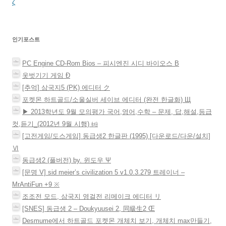
게
ζ
서
열
림
이
)
션
인기포스트
PC Engine CD-Rom Bios – 피시엔진 시디 바이오스 Β
옷벗기기 게임 Ð
[추억] 삼국지5 (PK) 에디터 ク
포켓몬 하트골드/소울실버 세이브 에디터 (완전 한글화) Щ
▶ 2013학년도 9월 모의평가 국어,영어,수학 – 문제, 답,해설,등급
컷,듣기_(2012년 9월 시행) ㈓
[고전게임/도스게임] 동급생2 한글판 (1995) [다운로드/다운/설치]
Ⅵ
동급생2 (풀버전) by. 윈도우 Ψ
[문명 V] sid meier’s civilization 5 v1.0.3.279 트레이너 –
MrAntiFun +9 ※
조조전 모드, 삼국지 영걸전 리메이크 에디터 リ
[SNES] 동급생 2 – Doukyuusei 2, 同級生2 Œ
Desmume에서 하트골드 포켓몬 개체치 보기, 개체치 max만들기,