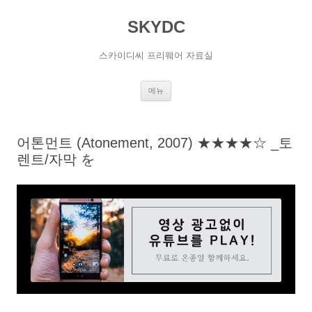
SKYDC
스카이디씨 프리웨어 자료실
컨
메뉴
텐
츠
로
건
너
어톤먼트 (Atonement, 2007) ★★★★☆ _토
뛰
기
렌트/자막 を