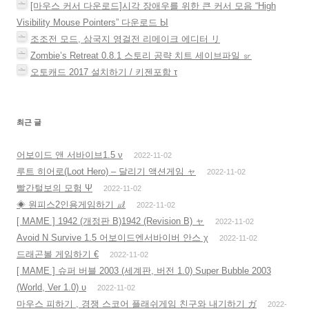
[마우스 커서 다운로드]시각 장애우를 위한 큰 커서 모음 “High
Visibility Mouse Pointers” 다운로드 Ы
조조전 모드, 삼국지 영걸전 리메이크 에디터 リ
Zombie’s Retreat 0.8.1 스토리 공략 치트 세이브파일 ㏛
오토캐드 2017 설치하기 / 키젠포함 τ
최근 글
어보이드 앤 서바이브1.5 ν
2022-11-02
루트 히어로(Loot Hero) – 달리기 액션게임 ャ
2022-11-02
빨간털보의 모험 Ψ
2022-11-02
◈ 원피스2인용게임하기 ㎕
2022-11-02
[ MAME ] 1942 (개정판 B)1942 (Revision B) ャ
2022-11-02
Avoid N Survive 1.5 어보이드엔서바이버 안스 χ
2022-11-02
드래곤볼 게임하기 €
2022-11-02
[ MAME ] 슈퍼 버블 2003 (세계판, 버전 1.0) Super Bubble 2003
(World, Ver 1.0) υ
2022-11-02
마우스 피하기 , 경쟁 스코어 플래쉬게임 친구와 내기하기 ガ
2022-