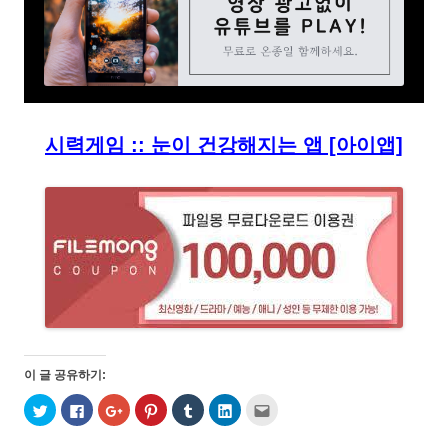
시력게임 :: 눈이 건강해지는 앱 [아이앱]
이 글 공유하기:
트
페
구
P
T
L
친
위
이
글
i
u
i
구
터
스
+
n
m
n
에
로
북
1
t
b
k
게