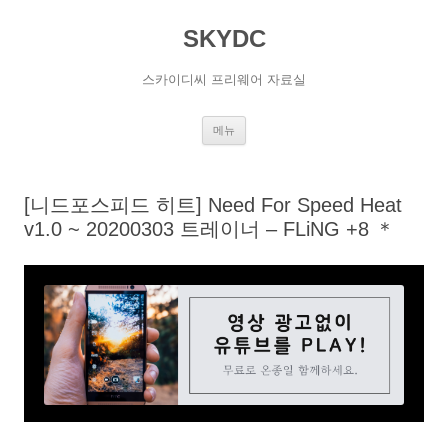
SKYDC
스카이디씨 프리웨어 자료실
컨
메뉴
텐
츠
로
건
너
[니드포스피드 히트] Need For Speed Heat
뛰
기
v1.0 ~ 20200303 트레이너 – FLiNG +8 ＊