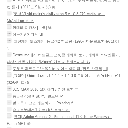
▶ 2013학년도 9월 모의평가 국어,영어,수학 – 문제, 답,해설,등급
컷,듣기_(2012년 9월 시행) ㈓
[문명 V] sid meier’s civilization 5 v1.0.3.279 트레이너 –
MrAntiFun +9 ※
얀데레 미카사 [브금] ㏝
삼국지9 에디터 Ⅶ
[고전게임/도스게임] 동급생2 한글판 (1995) [다운로드/다운/설치]
Ⅵ
Desmume에서 하트골드 포켓몬 개체치 보기, 개체치 max만들기,
야생포켓몬 개체치 6v(max) 치트 사용해봅시다. お
포켓몬 하트골드/소울실버 세이브 에디터 (완전 한글화) Щ
[그림던] Grim Dawn v1.1.1.1 ~ 1.1.3.0 트레이너 – MrAntiFun +11
(32/64비트) б
3DS MAX 2016 설치하기 / 키젠 포함 ヰ
동급생2 (풀버전) by. 윈도우 Ψ
팔라독 버그판 게임하기 – Paladog Å
슈퍼로봇대전J 치트키/치트코드 æ
[유틸] Adobe Acrobat XI Professional 11.0.19 for Windows –
Patch MPT ㉳