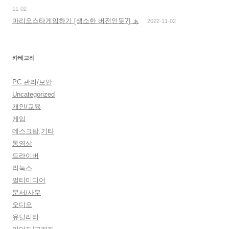
11-02
마리오스타게임하기 [생소한 버전인듯?] ぁ
2022-11-02
카테고리
PC 관리/보안
Uncategorized
개인/교육
게임
데스크탑,기타
동영상
드라이버
리눅스
멀티미디어
문서/사무
오디오
유틸리티