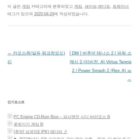
공
에
에
e
l
e
전
유
공
서
r
r
d
자
이 글은
게임
카테고리에 분류되었고
게임
,
세이브,에디트
,
트레이너
하
유
공
e
로
I
우
기
하
유
s
공
n
편
태그가 있으며
2020-04-24
에 작성되었습니다.
(
려
하
t
유
으
으
새
면
려
에
하
로
로
창
클
면
서
기
공
보
에
릭
클
공
(
유
내
서
하
릭
유
새
하
기
열
세
하
하
창
기
(
림
요
세
려
에
(
새
)
.
요
면
서
새
창
(
(
클
열
창
에
새
새
릭
림
에
서
글
←
카오스원(딜듀,워크창모드)
[ DM ] 버추어 테니스 2 / 파워 스
창
창
하
)
서
열
에
에
세
열
림
서
서
요
림
)
네
㉢
매시 2 (리비전. A) Virtua Tennis
열
열
(
)
림
림
새
비
2 / Power Smash 2 (Rev. A) ㎳
)
)
창
에
게
→
서
열
림
이
)
션
인기포스트
PC Engine CD-Rom Bios – 피시엔진 시디 바이오스 Β
옷벗기기 게임 Ð
[추억] 삼국지5 (PK) 에디터 ク