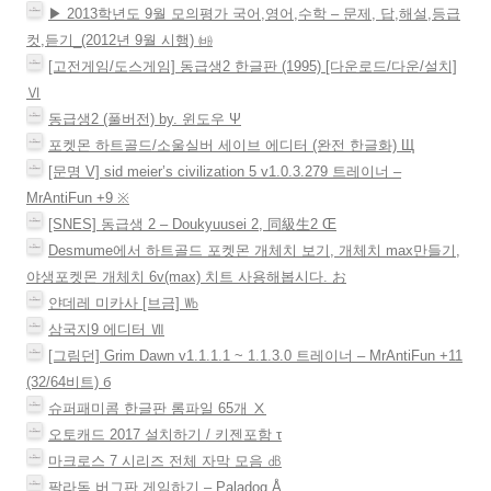
▶ 2013학년도 9월 모의평가 국어,영어,수학 – 문제, 답,해설,등급
컷,듣기_(2012년 9월 시행) ㈓
[고전게임/도스게임] 동급생2 한글판 (1995) [다운로드/다운/설치]
Ⅵ
동급생2 (풀버전) by. 윈도우 Ψ
포켓몬 하트골드/소울실버 세이브 에디터 (완전 한글화) Щ
[문명 V] sid meier’s civilization 5 v1.0.3.279 트레이너 –
MrAntiFun +9 ※
[SNES] 동급생 2 – Doukyuusei 2, 同級生2 Œ
Desmume에서 하트골드 포켓몬 개체치 보기, 개체치 max만들기,
야생포켓몬 개체치 6v(max) 치트 사용해봅시다. お
얀데레 미카사 [브금] ㏝
삼국지9 에디터 Ⅶ
[그림던] Grim Dawn v1.1.1.1 ~ 1.1.3.0 트레이너 – MrAntiFun +11
(32/64비트) б
슈퍼패미콤 한글판 롬파일 65개 Ⅹ
오토캐드 2017 설치하기 / 키젠포함 τ
마크로스 7 시리즈 전체 자막 모음 ㏈
팔라독 버그판 게임하기 – Paladog Å