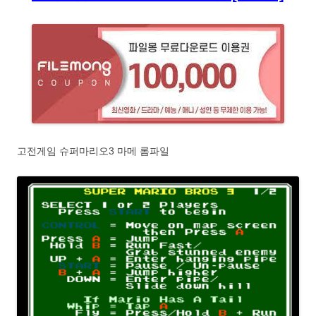
고전게임 슈퍼마리오3 마메 롬파일