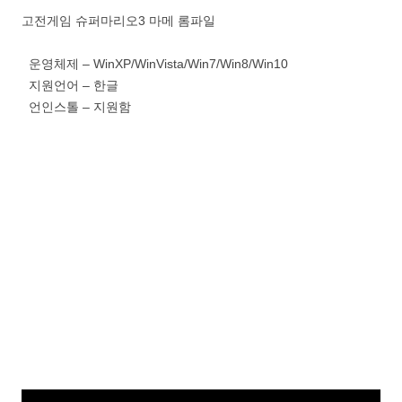
고전게임 슈퍼마리오3 마메 롬파일
운영체제 – WinXP/WinVista/Win7/Win8/Win10
지원언어 – 한글
언인스톨 – 지원함