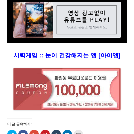
시력게임 :: 눈이 건강해지는 앱 [아이앱]
이 글 공유하기:
트
페
구
P
T
L
친