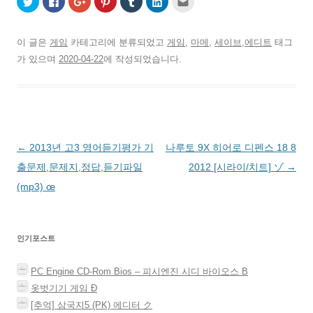
위
이
글
i
u
i
구
터
스
+
n
m
n
에
로
북
1
t
b
k
게
공
에
에
e
l
e
전
유
공
서
r
r
d
자
이 글은
게임
카테고리에 분류되었고
게임
,
마메
,
세이브,에디트
태그
하
유
공
e
로
I
우
기
하
유
s
공
n
편
가 있으며
2020-04-22
에 작성되었습니다.
(
려
하
t
유
으
으
새
면
려
에
하
로
로
창
클
면
서
기
공
보
에
릭
클
공
(
유
내
서
하
릭
유
새
하
기
열
세
하
하
창
기
(
림
요
세
려
에
(
새
)
.
요
면
서
새
창
(
(
클
열
창
에
새
새
릭
림
에
서
글
←
2013년 고3 영어듣기평가 기
나루토 9X 히어로 디펜스 18 8
창
창
하
)
서
열
에
에
세
열
림
서
서
요
림
)
네
출문제,문제지,정답,듣기파일
2012 [시라이/치트] ゾ
→
열
열
(
)
림
림
새
비
(mp3) œ
)
)
창
에
게
서
열
림
이
)
인기포스트
션
PC Engine CD-Rom Bios – 피시엔진 시디 바이오스 Β
옷벗기기 게임 Ð
[추억] 삼국지5 (PK) 에디터 ク