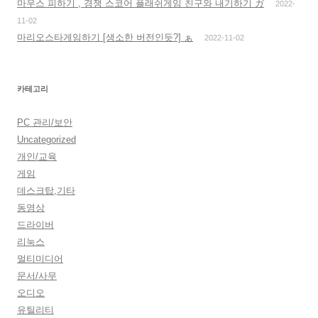
마우스 피하기 , 경쟁 스코어 플래쉬게임 친구와 내기하기 ガ
2022-
11-02
마리오스타게임하기 [생소한 버전인듯?] ぁ
2022-11-02
카테고리
PC 관리/보안
Uncategorized
개인/교육
게임
데스크탑,기타
동영상
드라이버
리눅스
멀티미디어
문서/사무
오디오
유틸리티