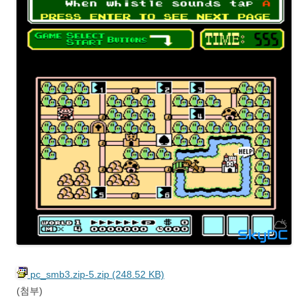
pc_smb3.zip-5.zip (248.52 KB)
(첨부)