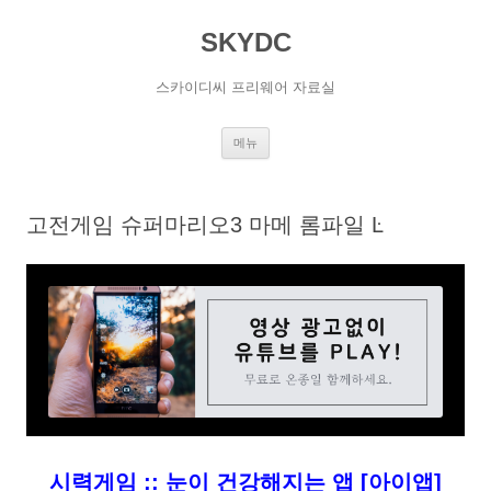
SKYDC
스카이디씨 프리웨어 자료실
컨
메뉴
텐
츠
로
건
너
고전게임 슈퍼마리오3 마메 롬파일 Ŀ
뛰
기
시력게임 :: 눈이 건강해지는 앱 [아이앱]