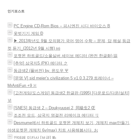
열
림
이
)
인기포스트
션
PC Engine CD-Rom Bios – 피시엔진 시디 바이오스 Β
옷벗기기 게임 Ð
▶ 2013학년도 9월 모의평가 국어,영어,수학 – 문제, 답,해설,등급
컷,듣기_(2012년 9월 시행) ㈓
포켓몬 하트골드/소울실버 세이브 에디터 (완전 한글화) Щ
[추억] 삼국지5 (PK) 에디터 ク
동급생2 (풀버전) by. 윈도우 Ψ
[문명 V] sid meier’s civilization 5 v1.0.3.279 트레이너 –
MrAntiFun +9 ※
[고전게임/도스게임] 동급생2 한글판 (1995) [다운로드/다운/설치]
Ⅵ
[SNES] 동급생 2 – Doukyuusei 2, 同級生2 Œ
조조전 모드, 삼국지 영걸전 리메이크 에디터 リ
Desmume에서 하트골드 포켓몬 개체치 보기, 개체치 max만들기,
야생포켓몬 개체치 6v(max) 치트 사용해봅시다. お
얀데레 미카사 [브금] ㏝