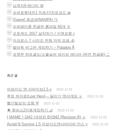
삼국지9 에디터 Ⅶ
슈퍼로봇대전J 치트키/치트코드 æ
[Game] 동급생(NANPA) ㉠
슈퍼패미콤 한글판 롬파일 65개 Ⅹ
오토캐드 2017 설치하기 / 키젠포함 τ
마크로스 7 시리즈 전체 자막 모음 ㏈
팔라독 버그판 게임하기 – Paladog Å
포켓몬 하트골드/소울실버 세이브 에디터 (완전 한글화) こ
최근 글
어보이드 앤 서바이브1.5 ν
2022-11-02
루트 히어로(Loot Hero) – 달리기 액션게임 ャ
2022-11-02
빨간털보의 모험 Ψ
2022-11-02
◈ 원피스2인용게임하기 ㎕
2022-11-02
[ MAME ] 1942 (개정판 B)1942 (Revision B) ャ
2022-11-02
Avoid N Survive 1.5 어보이드엔서바이버 안스 χ
2022-11-02