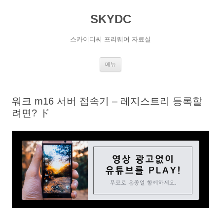
SKYDC
스카이디씨 프리웨어 자료실
컨
메뉴
텐
츠
로
건
너
워크 m16 서버 접속기 – 레지스트리 등록할
뛰
기
려면? ド