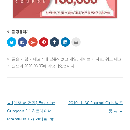
이 글 공유하기:
트
페
구
P
T
L
친
위
이
글
i
u
i
구
터
스
+
n
m
n
에
로
북
1
t
b
k
게
공
에
에
e
l
e
전
유
공
서
r
r
d
자
이 글은
게임
카테고리에 분류되었고
게임
,
세이브,에디트
,
워크
태그
하
유
공
e
로
I
우
기
하
유
s
공
n
편
가 있으며
2020-03-05
에 작성되었습니다.
(
려
하
t
유
으
으
새
면
려
에
하
로
로
창
클
면
서
기
공
보
에
릭
클
공
(
유
내
서
하
릭
유
새
하
기
열
세
하
하
창
기
(
림
요
세
려
에
(
새
)
.
요
면
서
새
창
(
(
클
열
창
에
새
새
릭
림
에
서
글
←
[엔터 더 건전] Enter the
2010. 1. 30 Journal Club 발표
창
창
하
)
서
열
에
에
세
열
림
서
서
요
림
)
네
Gungeon 2.1.3 트레이너 –
용 ㎱
→
열
열
(
)
림
림
새
비
MrAntiFun +6 (64비트) オ
)
)
창
에
게
서