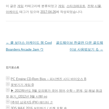
공
에
에
e
l
e
전
유
공
서
r
r
d
자
이 글은
게임
카테고리에 분류되었고
게임
,
스타크래프트
,
전략,시뮬,
하
유
공
e
로
I
우
기
하
유
s
공
n
편
아케이드
태그가 있으며
2017-04-26
에 작성되었습니다.
(
려
하
t
유
으
으
새
면
려
에
하
로
로
창
클
면
서
기
공
보
에
릭
클
공
(
유
내
서
하
릭
유
새
하
기
열
세
하
하
창
기
(
림
요
세
려
에
(
새
)
.
요
면
서
새
창
(
(
클
열
창
에
새
새
릭
림
에
서
글
←
쿨 보더스 아케이드 잼 Cool
골드웨이브 한글판 다운 골드웨
창
창
하
)
서
열
에
에
세
열
림
서
서
요
림
)
네
Boarders Arcade Jam ウ
이브 사용법보기 る
→
열
열
(
)
림
림
새
비
)
)
창
에
게
서
열
인기포스트
림
이
)
션
PC Engine CD-Rom Bios – 피시엔진 시디 바이오스 Β
옷벗기기 게임 Ð
▶ 2013학년도 9월 모의평가 국어,영어,수학 – 문제, 답,해설,등급
컷,듣기_(2012년 9월 시행) ㈓
[추억] 삼국지5 (PK) 에디터 ク
3DS MAX 2016 설치하기 / 키젠 포함 ヰ