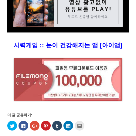
시력게임 :: 눈이 건강해지는 앱 [아이앱]
이 글 공유하기:
트
페
구
P
T
L
친
위
이
글
i
u
i
구
터
스
+
n
m
n
에
로
북
1
t
b
k
게