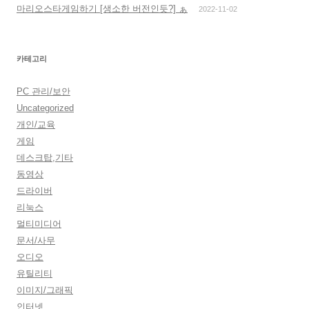
마리오스타게임하기 [생소한 버전인듯?] ぁ
2022-11-02
카테고리
PC 관리/보안
Uncategorized
개인/교육
게임
데스크탑,기타
동영상
드라이버
리눅스
멀티미디어
문서/사무
오디오
유틸리티
이미지/그래픽
인터넷