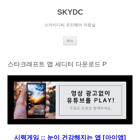
SKYDC
스카이디씨 프리웨어 자료실
컨
메뉴
텐
츠
로
건
너
스타크래프트 맵 세디터 다운로드 Ρ
뛰
기
시력게임 :: 눈이 건강해지는 앱 [아이앱]