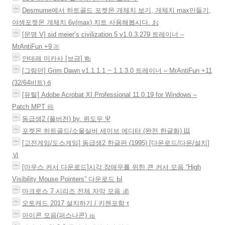
Desmume에서 하트골드 포켓몬 개체치 보기, 개체치 max만들기,
야생포켓몬 개체치 6v(max) 치트 사용해봅시다. お
[문명 V] sid meier’s civilization 5 v1.0.3.279 트레이너 –
MrAntiFun +9 ※
얀데레 미카사 [브금] ㏝
[그림던] Grim Dawn v1.1.1.1 ~ 1.1.3.0 트레이너 – MrAntiFun +11
(32/64비트) б
[유틸] Adobe Acrobat XI Professional 11.0.19 for Windows –
Patch MPT ㉳
동급생2 (풀버전) by. 윈도우 Ψ
포켓몬 하트골드/소울실버 세이브 에디터 (완전 한글화) Щ
[고전게임/도스게임] 동급생2 한글판 (1995) [다운로드/다운/설치]
Ⅵ
[마우스 커서 다운로드]시각 장애우를 위한 큰 커서 모음 “High
Visibility Mouse Pointers” 다운로드 Ы
마크로스 7 시리즈 전체 자막 모음 ㏈
오토캐드 2017 설치하기 / 키젠포함 τ
아이콘 모음(퍼스나콘) ゅ