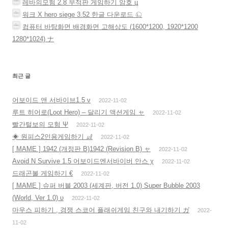
레바의모험 2.8 무적판 게임하기 암호 ц
워크 X hero siege 3.52 한글 다운로드 ㉡
컴퓨터 바탕화면 배경화면 고해상도 (1600*1200, 1920*1200
1280*1024) ナ
최근 글
어보이드 앤 서바이브1.5 ν
2022-11-02
루트 히어로(Loot Hero) – 달리기 액션게임 ャ
2022-11-02
빨간털보의 모험 Ψ
2022-11-02
◈ 원피스2인용게임하기 ㎕
2022-11-02
[ MAME ] 1942 (개정판 B)1942 (Revision B) ャ
2022-11-02
Avoid N Survive 1.5 어보이드엔서바이버 안스 χ
2022-11-02
드래곤볼 게임하기 €
2022-11-02
[ MAME ] 슈퍼 버블 2003 (세계판, 버전 1.0) Super Bubble 2003
(World, Ver 1.0) υ
2022-11-02
마우스 피하기 , 경쟁 스코어 플래쉬게임 친구와 내기하기 ガ
2022-
11-02