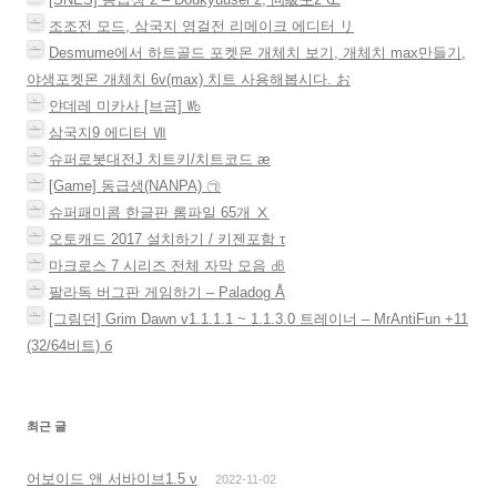
조조전 모드, 삼국지 영걸전 리메이크 에디터 リ
Desmume에서 하트골드 포켓몬 개체치 보기, 개체치 max만들기,
야생포켓몬 개체치 6v(max) 치트 사용해봅시다. お
얀데레 미카사 [브금] ㏝
삼국지9 에디터 Ⅶ
슈퍼로봇대전J 치트키/치트코드 æ
[Game] 동급생(NANPA) ㉠
슈퍼패미콤 한글판 롬파일 65개 Ⅹ
오토캐드 2017 설치하기 / 키젠포함 τ
마크로스 7 시리즈 전체 자막 모음 ㏈
팔라독 버그판 게임하기 – Paladog Å
[그림던] Grim Dawn v1.1.1.1 ~ 1.1.3.0 트레이너 – MrAntiFun +11
(32/64비트) б
최근 글
어보이드 앤 서바이브1.5 ν
2022-11-02