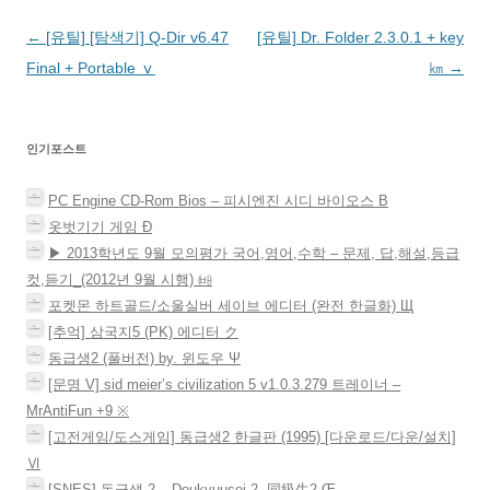
)
.
요
면
서
새
창
(
(
클
열
창
에
새
새
릭
림
에
서
글
←
[유틸] [탐색기] Q-Dir v6.47
[유틸] Dr. Folder 2.3.0.1 + key
창
창
하
)
서
열
에
에
세
열
림
서
서
요
림
)
네
Final + Portable ⅴ
㎞
→
열
열
(
)
림
림
새
비
)
)
창
에
게
서
열
인기포스트
림
이
)
션
PC Engine CD-Rom Bios – 피시엔진 시디 바이오스 Β
옷벗기기 게임 Ð
▶ 2013학년도 9월 모의평가 국어,영어,수학 – 문제, 답,해설,등급
컷,듣기_(2012년 9월 시행) ㈓
포켓몬 하트골드/소울실버 세이브 에디터 (완전 한글화) Щ
[추억] 삼국지5 (PK) 에디터 ク
동급생2 (풀버전) by. 윈도우 Ψ
[문명 V] sid meier’s civilization 5 v1.0.3.279 트레이너 –
MrAntiFun +9 ※
[고전게임/도스게임] 동급생2 한글판 (1995) [다운로드/다운/설치]
Ⅵ
[SNES] 동급생 2 – Doukyuusei 2, 同級生2 Œ