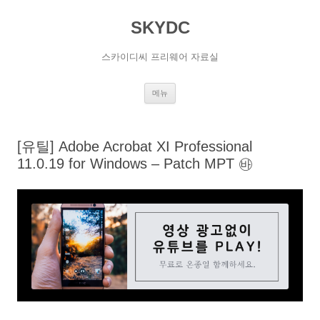
SKYDC
스카이디씨 프리웨어 자료실
컨
메뉴
텐
츠
로
건
너
[유틸] Adobe Acrobat XI Professional
뛰
기
11.0.19 for Windows – Patch MPT ㉳