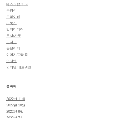
데스크탑,기타
동영상
드라이버
리눅스
멀티미디어
문서/사무
오디오
유틸리티
이미지/그래픽
인터넷
인터넷/네트워크
글 목록
2022년 11월
2022년 10월
2022년 9월
2022년 7월