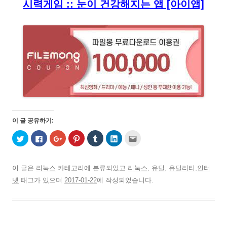
시력게임 :: 눈이 건강해지는 앱 [아이앱]
이 글 공유하기:
트
페
구
P
T
L
친
위
이
글
i
u
i
구
터
스
+
n
m
n
에
로
북
1
t
b
k
게
공
에
에
e
l
e
전
유
공
서
r
r
d
자
이 글은
리눅스
카테고리에 분류되었고
리눅스
,
유틸
,
유틸리티,인터
하
유
공
e
로
I
우
기
하
유
s
공
n
편
넷
태그가 있으며
2017-01-22
에 작성되었습니다.
(
려
하
t
유
으
으
새
면
려
에
하
로
로
창
클
면
서
기
공
보
에
릭
클
공
(
유
내
서
하
릭
유
새
하
기
열
세
하
하
창
기
(
림
요
세
려
에
(
새