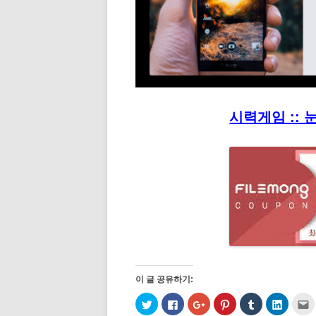
시력게임 :: 
이 글 공유하기:
트
페
구
P
T
L
위
이
글
i
u
i