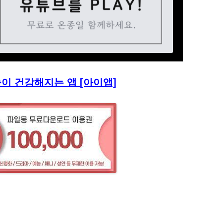
눈이 건강해지는 앱 [아이앱]
친
구