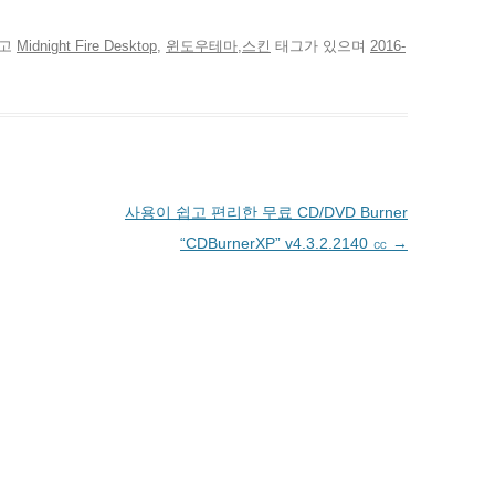
에
게
전
자
었고
Midnight Fire Desktop
,
윈도우테마,스킨
태그가 있으며
2016-
우
편
으
로
보
내
기
새
창
에
서
사용이 쉽고 편리한 무료 CD/DVD Burner
열
림
“CDBurnerXP” v4.3.2.2140 ㏄
→