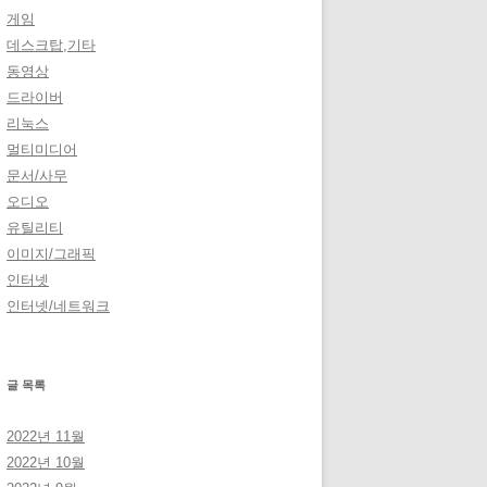
게임
데스크탑,기타
동영상
드라이버
리눅스
멀티미디어
문서/사무
오디오
유틸리티
이미지/그래픽
인터넷
인터넷/네트워크
글 목록
2022년 11월
2022년 10월