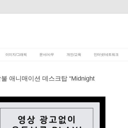
컨
텐
이미지/그래픽
문서/사무
개인/교육
인터넷/네트워크
츠
로
건
너
뛰
 애니매이션 데스크탑 “Midnight
기