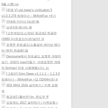
9월 시행) ㈓
[문명 V] sid meier’s civilization 5
v1.0.3.279 트레이너 – MrAntiFun +9 ※
얀데레 미카사 [브금] ㏝
삼국지9 에디터 Ⅶ
[고전게임/도스게임] 동급생2 한글판
(1995) [다운로드/다운/설치] Ⅵ
포켓몬 하트골드/소울실버 세이브 에디
터 (완전 한글화) Щ
Desmume에서 하트골드 포켓몬 개체치
보기, 개체치 max만들기, 야생포켓몬 개체
치 6v(max) 치트 사용해봅시다. お
[그림던] Grim Dawn v1.1.1.1 ~ 1.1.3.0
트레이너 – MrAntiFun +11 (32/64비트) б
3DS MAX 2016 설치하기 / 키젠 포함
ヰ
동급생2 (풀버전) by. 윈도우 Ψ
오토캐드 2017 설치하기 / 키젠포함 τ