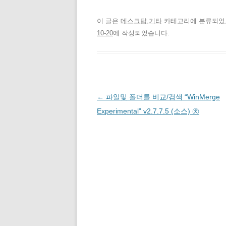
터
스
+
n
m
n
로
북
1
t
b
k
공
에
에
e
l
e
유
공
서
r
r
d
이 글은
데스크탑,기타
카테고리에 분류되
하
유
공
e
로
I
기
하
유
s
공
n
10-20
에 작성되었습니다.
(
려
하
t
유
으
새
면
려
에
하
로
창
클
면
서
기
공
에
릭
클
공
(
유
서
하
릭
유
새
하
열
세
하
하
창
기
(
림
요
세
려
에
(
)
.
요
면
서
새
(
(
클
열
창
새
새
릭
림
에
글
←
파일및 폴더를 비교/검색 “WinMerge
창
창
하
)
서
에
에
세
열
서
서
요
림
)
네
Experimental” v2.7.7.5 (소스) ㉩
열
열
(
)
림
림
새
비
)
)
창
에
게
서
열
림
이
)
션