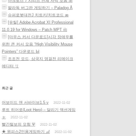
마크로스 7 시리즈 전체 자막 모음 ㏈
팔라독 버그판 게임하기 – Paladog Å
슈퍼로봇대전J 치트키/치트코드 æ
[유틸] Adobe Acrobat XI Professional
11.0.19 for Windows – Patch MPT ㉳
[마우스 커서 다운로드]시각 장애우를
위한 큰 커서 모음 “High Visibility Mouse
Pointers” 다운로드 Ы
조조전 모드, 삼국지 영걸전 리메이크
에디터 リ
최근 글
어보이드 앤 서바이브1.5 ν
2022-11-02
루트 히어로(Loot Hero) – 달리기 액션게임
ャ
2022-11-02
빨간털보의 모험 Ψ
2022-11-02
◈ 원피스2인용게임하기 ㎕
2022-11-02